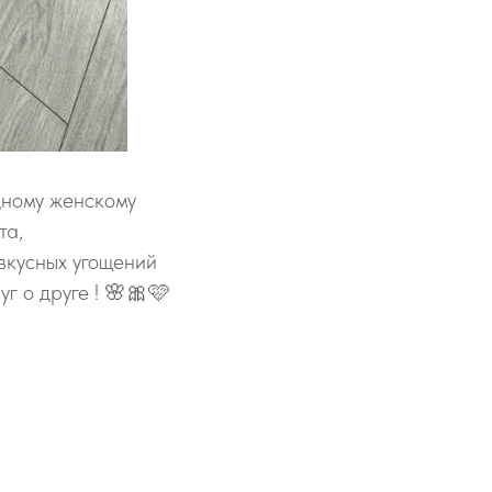
дному женскому
та,
вкусных угощений
г о друге ! 🌸🎀🩷